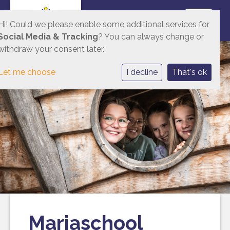
Toggle 
Hi! Could we please enable some additional services for
Social Media & Tracking
? You can always change or
withdraw your consent later.
Let me choose
I decline
That's ok
Mariaschool